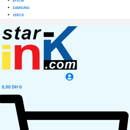
EPSON
SAMSUNG
XEROX
0,00
DH
0