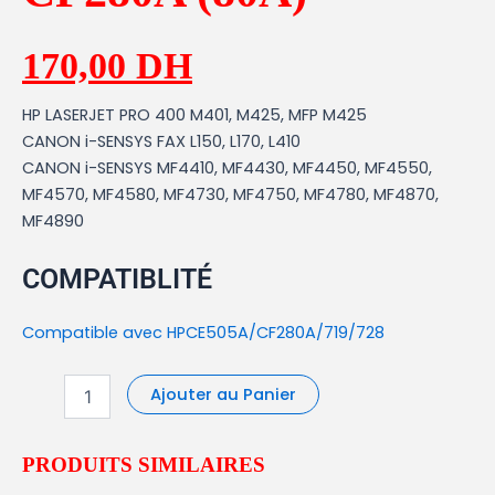
170,00
DH
HP LASERJET PRO 400 M401, M425, MFP M425
CANON i-SENSYS FAX L150, L170, L410
CANON i-SENSYS MF4410, MF4430, MF4450, MF4550,
MF4570, MF4580, MF4730, MF4750, MF4780, MF4870,
MF4890
COMPATIBLITÉ
Compatible avec HPCE505A/CF280A/719/728
Ajouter au Panier
PRODUITS SIMILAIRES