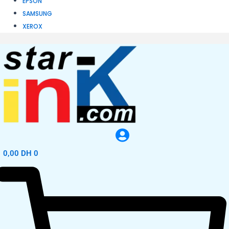
EPSON
SAMSUNG
XEROX
0,00
DH
0