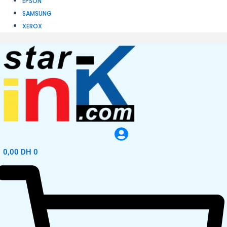
EPSON
SAMSUNG
XEROX
0,00
DH
0